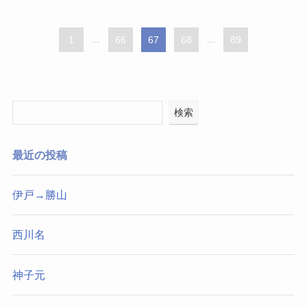
1
...
66
67
68
...
89
検索
最近の投稿
伊戸→勝山
西川名
神子元