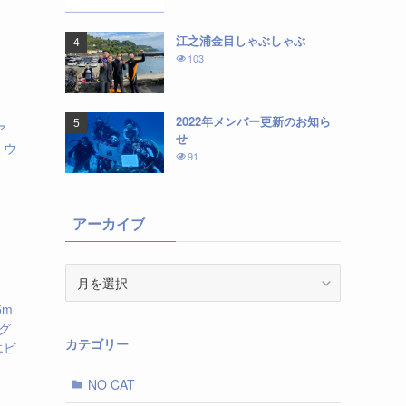
江之浦金目しゃぶしゃぶ
103
2022年メンバー更新のお知ら
ア
せ
ミウ
91
アーカイブ
ア
ー
5m
カ
グ
イ
カテゴリー
エビ
ブ
NO CAT