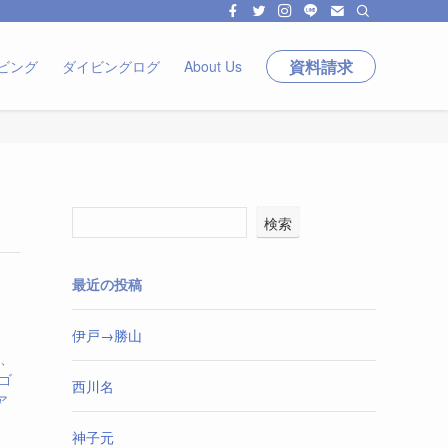
資料請求
ビング
ダイビングログ
About Us
検索
最近の投稿
伊戸→勝山
℃、
ゴ
西川名
ア
神子元