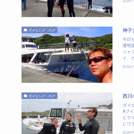
201
神子
ダイビング・ログ
今日
透明度
ジャ
イ、カ
201
西川
ダイビング・ログ
ダイビ
Aブ
ヒラマ
にワラ
201