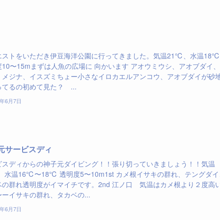
エストをいただき伊豆海洋公園に行ってきました。気温21℃、水温18
度10〜15mまずは人魚の広場に 向かいます アオウミウシ、アオブダイ
、メジナ、イスズミちょー小さなイロカエルアンコウ、アオブダイが砂
てるの初めて見た？ ...
7年6月7日
元サービスディ
ビスディからの神子元ダイビング！！張り切っていきましょう！！気温
、水温16℃〜18℃ 透明度5〜10m1st カメ根イサキの群れ、テングダイ
ベの群れ透明度がイマイチです。2nd 江ノ口 気温はカメ根より２度高
ーイサキの群れ、タカベの...
7年6月7日