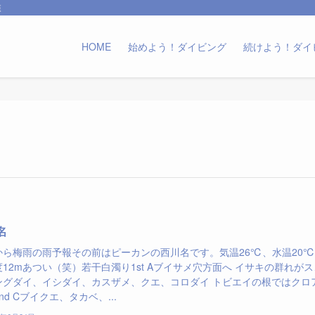
森
HOME
始めよう！ダイビング
続けよう！ダイ
名
から梅雨の雨予報その前はピーカンの西川名です。気温26℃、水温20
12mあつい（笑）若干白濁り1st Aブイサメ穴方面へ イサキの群れがス
ングダイ、イシダイ、カスザメ、クエ、コロダイ トビエイの根ではクロ
nd Cブイクエ、タカベ、...