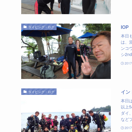
IOP
ダイビング・ログ
本日
は、
ンコ
シ2n
201
イン
ダイビング・ログ
本日
以上5
ダイ
などプ
201