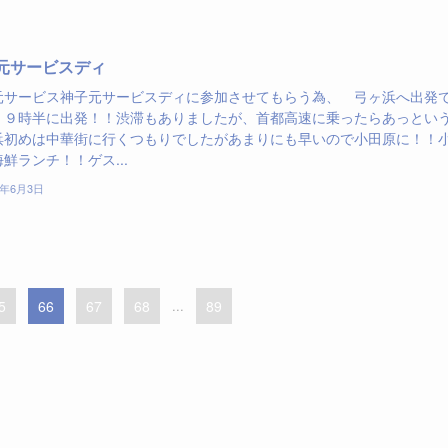
元サービスディ
元サービス神子元サービスディに参加させてもらう為、 弓ヶ浜へ出発
！９時半に出発！！渋滞もありましたが、首都高速に乗ったらあっとい
浜初めは中華街に行くつもりでしたがあまりにも早いので小田原に！！
鮮ランチ！！ゲス...
7年6月3日
5
66
67
68
...
89