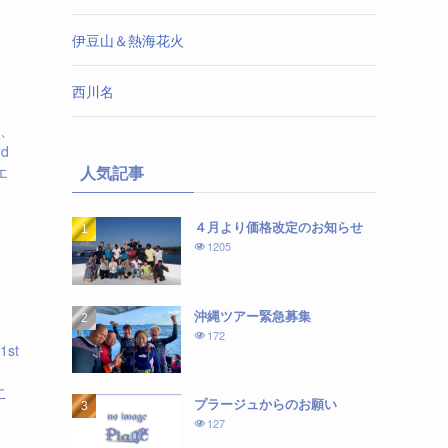
伊豆山＆熱海花火
西川名
℃、
d
人気記事
エ
４月より価格改定のお知らせ
1205
沖縄ツアー緊急募集
172
st
、
こ
プラージュからのお願い
127