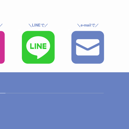
で／
＼LINEで／
＼e-mailで／