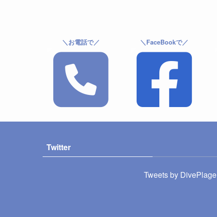
＼お電話で／
＼FaceBookで／
Twitter
Tweets by DivePlage