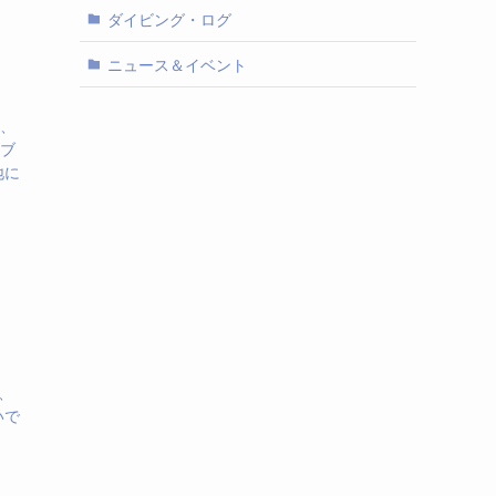
ダイビング・ログ
ニュース＆イベント
℃、
、ブ
地に
、
いで