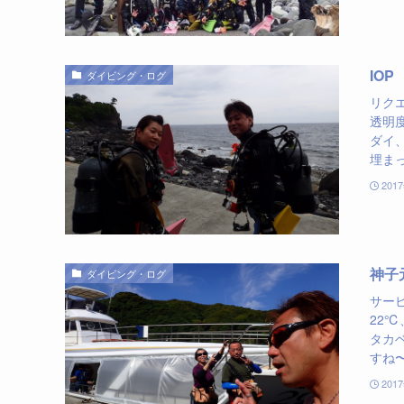
IOP
ダイビング・ログ
リク
透明
ダイ
埋まっ
201
神子
ダイビング・ログ
サー
22℃
タカ
すね〜
201