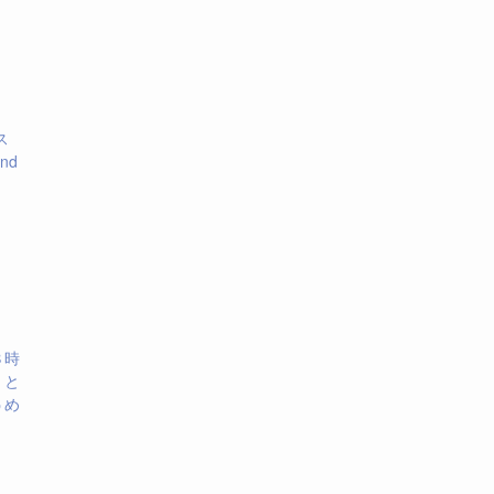
ス
nd
８時
、と
うめ