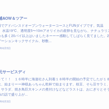
浦AOW＆ツアー
浦でアドバンスドオープンウォーターコースとFUNダイブです。気温
℃、水温19℃、透明度5〜10mアオリイカの産卵を見ながら、ナチュラリ
カも多く20パイ以上はいましたネーーー感動してしばらく見てました。2
ーションキックサイクル、秒数...
7年6月5日
元サービスディ
さて！！ １６時半に海遊社さん到着１８時半の開始の予定でしたが１
は、始まりーー神様あっちゃん乾杯で始まります。枝豆、そら豆サラミ
、サラダ、焼き鳥巨大キンメの煮付けなどなどラストは、おにぎりとそ
の話で盛り上が...
7年6月3日