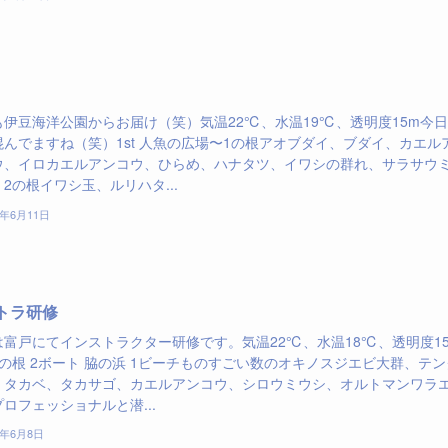
も伊豆海洋公園からお届け（笑）気温22℃、水温19℃、透明度15m今日
混んでますね（笑）1st 人魚の広場〜1の根アオブダイ、ブダイ、カエル
ウ、イロカエルアンコウ、ひらめ、ハナタツ、イワシの群れ、サラサウ
d 2の根イワシ玉、ルリハタ...
7年6月11日
トラ研修
は富戸にてインストラクター研修です。気温22℃、水温18℃、透明度1
の根 2ボート 脇の浜 1ビーチものすごい数のオキノスジエビ大群、テン
、タカベ、タカサゴ、カエルアンコウ、シロウミウシ、オルトマンワラ
ロフェッショナルと潜...
7年6月8日