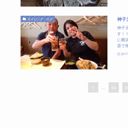
神子
ダイビング・ログ
神子
す！
に横
原で海
201
1
...
64
6