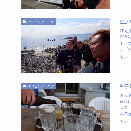
江之
ダイビング・ログ
江之
29
トイ
ナビゲ
201
神子
ダイビング・ログ
さて
前に
り塩
んで海
201