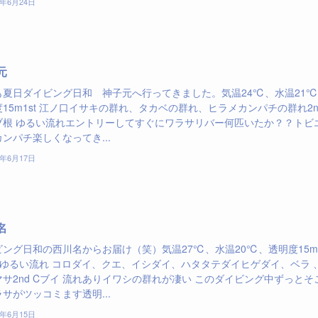
7年6月24日
元
も夏日ダイビング日和 神子元へ行ってきました。気温24℃、水温21
15m1st 江ノ口イサキの群れ、タカベの群れ、ヒラメカンパチの群れ2n
ブ根 ゆるい流れエントリーしてすぐにワラサリバー何匹いたか？？トビ
ンパチ楽しくなってき...
7年6月17日
名
ング日和の西川名からお届け（笑）気温27℃、水温20℃、透明度15m1
イゆるい流れ コロダイ、クエ、イシダイ、ハタタテダイヒゲダイ、ベラ 
サ2nd Cブイ 流れありイワシの群れが凄い このダイビング中ずっとそ
サがツッコミます透明...
7年6月15日