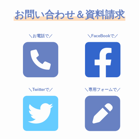
お問い合わせ＆資料請求
＼お電話で／
＼FaceBookで／
＼Twitterで／
＼専用フォームで／