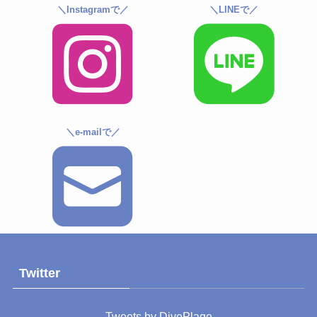
＼Instagramで／
＼LINEで／
＼e-mailで／
Twitter
Tweets by DivePlage