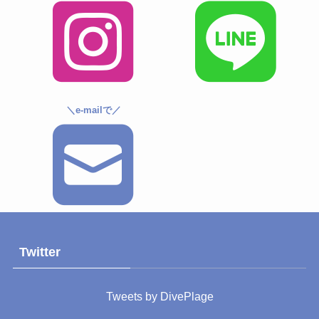
＼e-mailで／
Twitter
Tweets by DivePlage