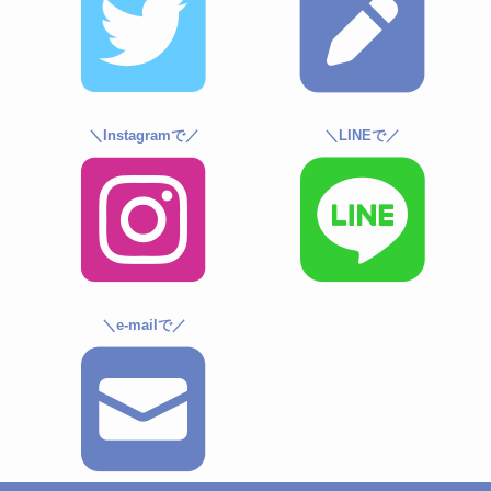
＼Instagramで／
＼LINEで／
＼e-mailで／