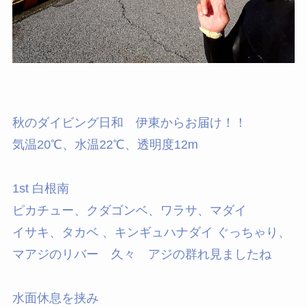
秋のダイビング日和 伊東からお届け！！
気温20℃、水温22℃、透明度12m
1st 白根南
ピカチュー、クダゴンベ、ワラサ、マダイ
イサキ、タカベ 、キンギュハナダイ ぐっちゃり、
マアジのリバー 久々 アジの群れ見ましたね
水面休息を挟み