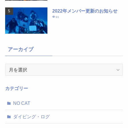
2022年メンバー更新のお知らせ
91
アーカイブ
ア
ー
カ
イ
カテゴリー
ブ
NO CAT
ダイビング・ログ