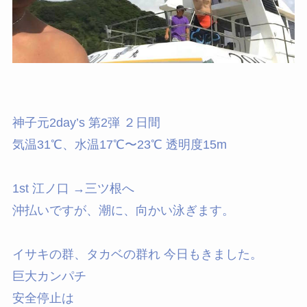
神子元2day’s 第2弾 ２日間
気温31℃、水温17℃〜23℃ 透明度15m
1st 江ノ口 →三ツ根へ
沖払いですが、潮に、向かい泳ぎます。
イサキの群、タカベの群れ 今日もきました。
巨大カンパチ
安全停止は