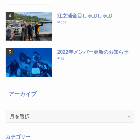
江之浦金目しゃぶしゃぶ
103
2022年メンバー更新のお知らせ
91
アーカイブ
ア
ー
カ
イ
カテゴリー