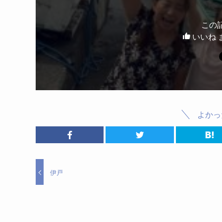
この
いいね 
よかっ
伊戸