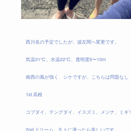
西川名の予定でしたが、波左間へ変更です。
気温31℃、水温22℃、透明度5〜10m
南西の風が強く シケですが、こちらは問題なし
1st 高根
コブダイ、テングダイ、イスズミ、メジナ、ミギ
2nd ドリーム 久々に潜ったら楽しいです。