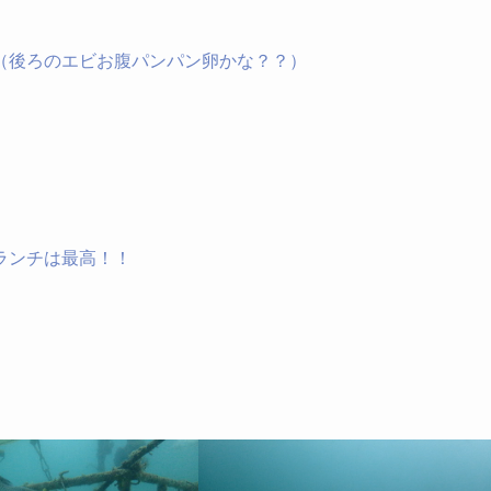
（後ろのエビお腹パンパン卵かな？？）
ランチは最高！！