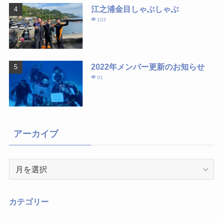
江之浦金目しゃぶしゃぶ
103
2022年メンバー更新のお知らせ
91
アーカイブ
ア
ー
カ
イ
カテゴリー
ブ