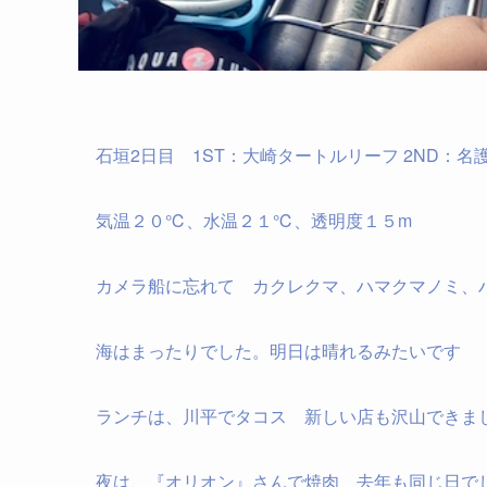
石垣2日目 1ST：大崎タートルリーフ 2ND：
気温２０℃、水温２１℃、透明度１５m
カメラ船に忘れて カクレクマ、ハマクマノミ、
海はまったりでした。明日は晴れるみたいです
ランチは、川平でタコス 新しい店も沢山できま
夜は、『オリオン』さんで焼肉 去年も同じ日で