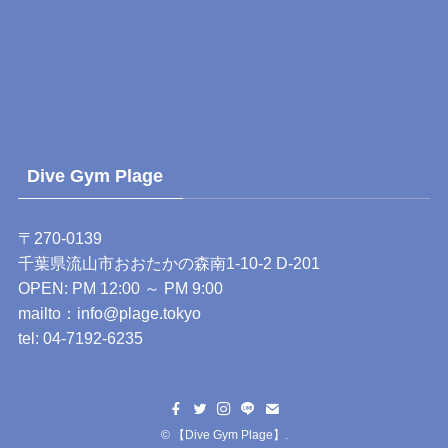
Dive Gym Plage
〒270-0139
千葉県流山市おおたかの森南1-10-2 D-201
OPEN: PM 12:00 ～ PM 9:00
mailto：
info@plage.tokyo
tel:
04-7192-6235
©
【Dive Gym Plage】
.