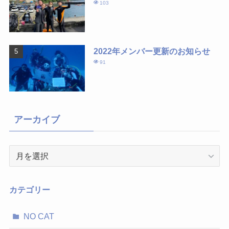
103
2022年メンバー更新のお知らせ
91
アーカイブ
ア
ー
カ
イ
カテゴリー
ブ
NO CAT