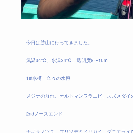
今日は勝山に行ってきました。
気温34℃、水温24℃、透明度8〜10m
1st水樽 久々の水樽
メジナの群れ、オルトマンワラエビ、スズメダイ
2ndノースエンド
ナギサノツユ、フリソデミドリガイ、ダニエライ