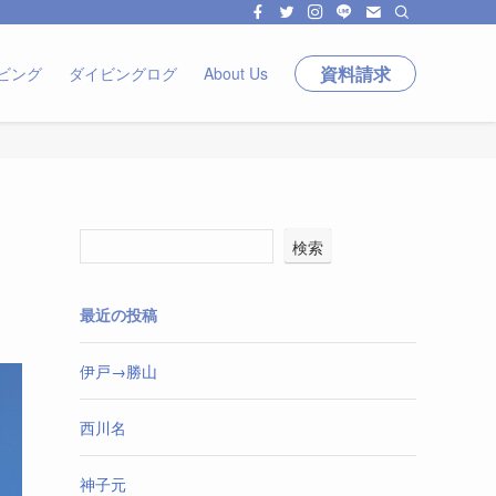
資料請求
ビング
ダイビングログ
About Us
検索
最近の投稿
伊戸→勝山
西川名
神子元