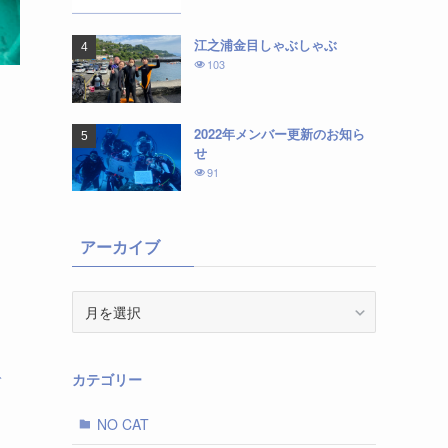
江之浦金目しゃぶしゃぶ
103
2022年メンバー更新のお知ら
せ
91
アーカイブ
ア
ー
カ
イ
カテゴリー
ガ
ブ
NO CAT