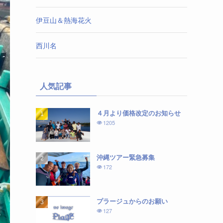
伊豆山＆熱海花火
西川名
人気記事
４月より価格改定のお知らせ
1205
沖縄ツアー緊急募集
172
プラージュからのお願い
127