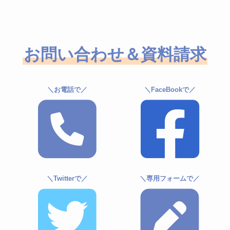
お問い合わせ＆資料請求
＼お電話で／
＼FaceBookで／
＼Twitterで／
＼専用フォームで／