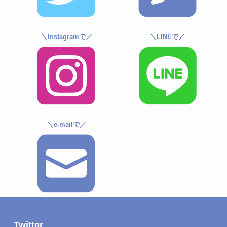
＼Instagramで／
＼LINEで／
＼e-mailで／
Twitter