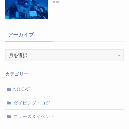
91
アーカイブ
ア
ー
カ
イ
カテゴリー
ブ
NO CAT
ダイビング・ログ
ニュース＆イベント